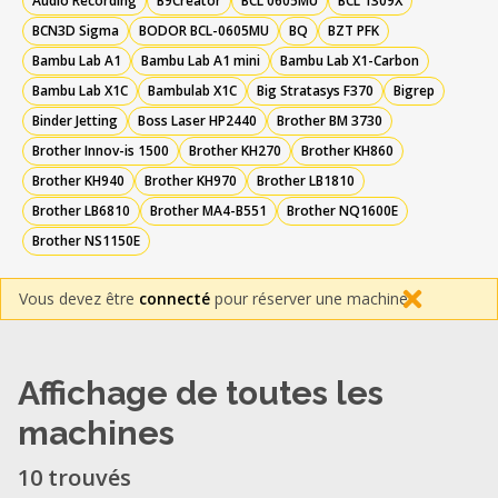
Audio Recording
B9Creator
BCL 0605MU
BCL 1309X
BCN3D Sigma
BODOR BCL-0605MU
BQ
BZT PFK
Bambu Lab A1
Bambu Lab A1 mini
Bambu Lab X1-Carbon
Bambu Lab X1C
Bambulab X1C
Big Stratasys F370
Bigrep
Binder Jetting
Boss Laser HP2440
Brother BM 3730
Brother Innov-is 1500
Brother KH270
Brother KH860
Brother KH940
Brother KH970
Brother LB1810
Brother LB6810
Brother MA4-B551
Brother NQ1600E
Brother NS1150E
Vous devez être
connecté
pour réserver une machine.
Affichage de toutes les
machines
10 trouvés