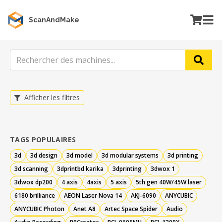
ScanAndMake
Afficher les filtres
TAGS POPULAIRES
3d
3d design
3d model
3d modular systems
3d printing
3d scanning
3dprintbd karika
3dprinting
3dwox 1
3dwox dp200
4 axis
4axis
5 axis
5th gen 40W/45W laser
6180 brilliance
AEON Laser Nova 14
AKJ-6090
ANYCUBIC
ANYCUBIC Photon
Anet A8
Artec Space Spider
Audio