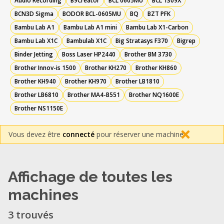
Audio Recording
B9Creator
BCL 0605MU
BCL 1309X
BCN3D Sigma
BODOR BCL-0605MU
BQ
BZT PFK
Bambu Lab A1
Bambu Lab A1 mini
Bambu Lab X1-Carbon
Bambu Lab X1C
Bambulab X1C
Big Stratasys F370
Bigrep
Binder Jetting
Boss Laser HP2440
Brother BM 3730
Brother Innov-is 1500
Brother KH270
Brother KH860
Brother KH940
Brother KH970
Brother LB1810
Brother LB6810
Brother MA4-B551
Brother NQ1600E
Brother NS1150E
Vous devez être
connecté
pour réserver une machine.
Affichage de toutes les
machines
3 trouvés