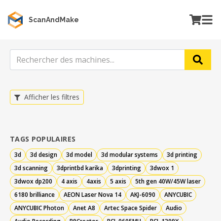
ScanAndMake
Afficher les filtres
TAGS POPULAIRES
3d
3d design
3d model
3d modular systems
3d printing
3d scanning
3dprintbd karika
3dprinting
3dwox 1
3dwox dp200
4 axis
4axis
5 axis
5th gen 40W/45W laser
6180 brilliance
AEON Laser Nova 14
AKJ-6090
ANYCUBIC
ANYCUBIC Photon
Anet A8
Artec Space Spider
Audio