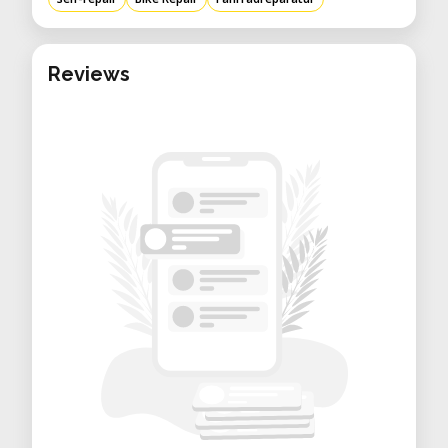
Fahrräder
Für jede Art von Fahrradreparatur
Reviews
geeignet
Ob
platten Reifen
, kleiner Service oder
umfangreiche Reparatur – wir
unterstützen dich dabei, dein Fahrrad
schnell wieder fahrbereit zu machen.
Unser Ziel ist es, dir das nötige Wissen,
die Werkzeuge und die Umgebung zu
geben, um dein Rad selbstständig
instand zu setzen.
Perfekt für alle, die ihr Fahrrad selbst
reparieren, dazulernen oder einfach
unabhängig bleiben möchten.