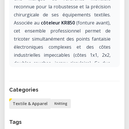
reconnue pour la robustesse et la précision
chirurgicale de ses équipements textiles.
Associée au
côteleur KR850
(fonture avant),
cet ensemble professionnel permet de
tricoter simultanément des points fantaisie
électroniques complexes et des côtes
industrielles impeccables (côtes 1x1, 2x2,
doubles couches, jersey circulaire). Ce duo
d'ingénierie textile offre une régularité de
maille et une rapidité d'exécution
impossibles à obtenir à la main, s'imposant
Categories
comme l'outil idéal pour la confection de
pièces sur mesure de haute qualité.
Textile & Apparel
Knitting
Pourquoi réserver la Brother KH970
Tags
avec côteleur KR850 dans notre