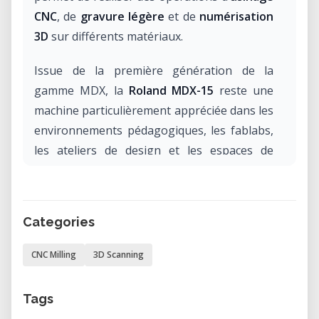
CNC
, de
gravure légère
et de
numérisation
3D
sur différents matériaux.
Issue de la première génération de la
gamme MDX, la
Roland MDX-15
reste une
machine particulièrement appréciée dans les
environnements pédagogiques, les fablabs,
les ateliers de design et les espaces de
prototypage rapide. Elle permet de
transformer des modèles numériques en
objets physiques avec une bonne précision
Categories
mécanique.
CNC Milling
3D Scanning
Cette fraiseuse CNC compacte est adaptée
au travail de matériaux comme la cire, le bois
Tags
tendre, la mousse, le plastique ou les circuits