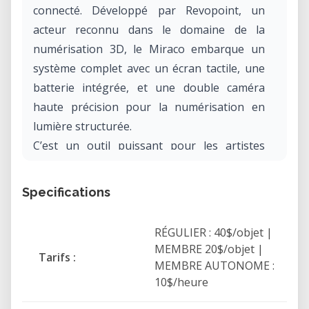
connecté. Développé par Revopoint, un
acteur reconnu dans le domaine de la
numérisation 3D, le Miraco embarque un
système complet avec un écran tactile, une
batterie intégrée, et une double caméra
haute précision pour la numérisation en
lumière structurée.
C’est un outil puissant pour les artistes
numériques, les professionnels du design
produit, les restaurateurs de patrimoine, ou
Specifications
toute personne ayant besoin d’une capture
3D rapide et précise sur le terrain ou en
RÉGULIER : 40$/objet |
laboratoire.
MEMBRE 20$/objet |
Tarifs :
MEMBRE AUTONOME :
Pourquoi louer le Revopoint Miraco dans
10$/heure
notre laboratoire ?