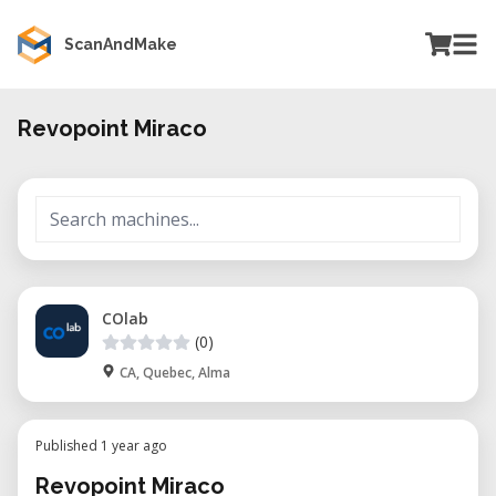
ScanAndMake
Revopoint Miraco
COlab
(0)
CA, Quebec, Alma
Published 1 year ago
Revopoint Miraco