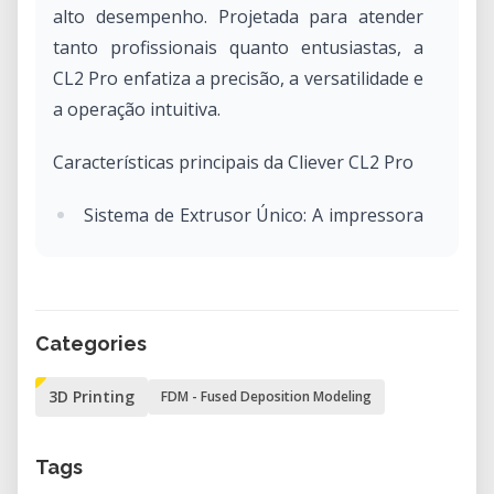
alto desempenho. Projetada para atender
tanto profissionais quanto entusiastas, a
CL2 Pro enfatiza a precisão, a versatilidade e
a operação intuitiva.
Características principais da Cliever CL2 Pro
Sistema de Extrusor Único: A impressora
está equipada com um extrusor único,
facilitando processos de impressão e
manutenção diretos.
Área de Construção Generosa: A CL2 Pro
Categories
oferece uma área de construção
3D Printing
FDM - Fused Deposition Modeling
substancial de 300 mm (largura) x 230
mm (profundidade) x 450 mm (altura),
permitindo a criação de protótipos
Tags