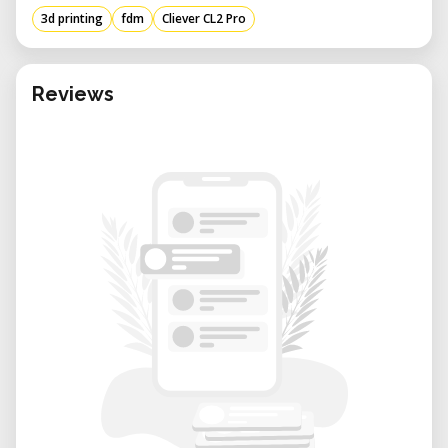
grandes e peças funcionais.
3d printing
fdm
Cliever CL2 Pro
Compatibilidade de Materiais: Embora os
materiais compatíveis específicos não
sejam detalhados nas fontes disponíveis,
Reviews
a tecnologia FFF geralmente suporta
uma variedade de termoplásticos, como
PLA, ABS e PETG.
Especificações técnicas
Tipo de Impressora: Fabricação por
Filamento Fundido (FFF).
Área de Construção: 300 mm (L) x 230
mm (P) x 450 mm (A).
Configuração do Extrusor: Extrusor
único.