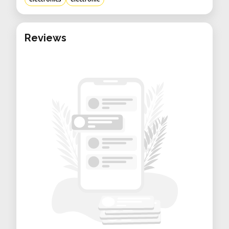
• Reparaturen: Wiederbeleben defekter
Elektronik (z. B. Handys, Arduino-
Reviews
Boards).
• Ausbildung: Kurse zu SMD-Löttechnik
und Schaltungsdesign.
• Kunstprojekte: LED-Installationen oder
interaktive Objekte.