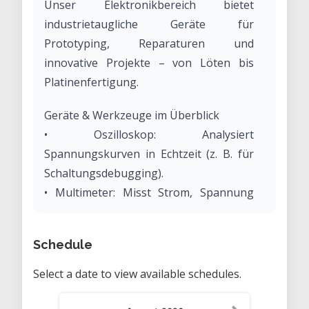
Unser Elektronikbereich bietet
industrietaugliche Geräte für
Prototyping, Reparaturen und
innovative Projekte – von Löten bis
Platinenfertigung.
Geräte & Werkzeuge im Überblick
• Oszilloskop: Analysiert
Spannungskurven in Echtzeit (z. B. für
Schaltungsdebugging).
• Multimeter: Misst Strom, Spannung
und Widerstand mit hoher Genauigkeit.
• Labor-Netzgerät: Liefert 0–30V/5A für
Schedule
stabile Stromversorgung.
• Kameramikroskop: Ermöglicht präzises
Select a date to view available schedules.
Löten von SMD-Bauteilen und
Qualitätskontrolle.