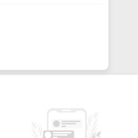
r Team hilft Ihnen bei Einrichtung,
imierung.
en Drucker stunden- oder tageweise, je
or wird regelmäßig gereinigt, kalibriert
 Seite an Seite mit Designern, Forschern
hochwertige Einmalproduktionen ohne
tbasierter Resin-Druck)
 jetzt Laborkontakt aufnehmen