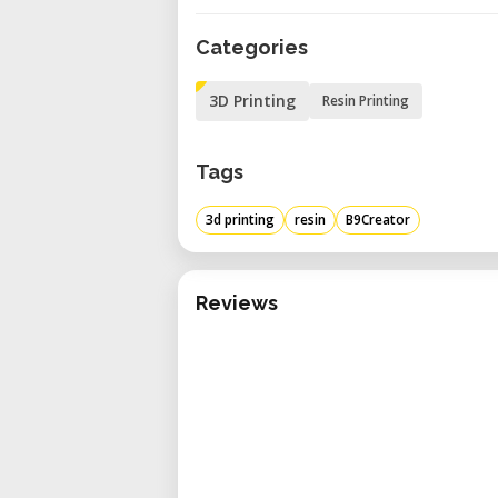
• Technische Betreuung: Unse
Categories
Datenvorbereitung und Druckopt
• Flexible Buchung: Nutzen Sie d
3D Printing
Resin Printing
nach Projektbedarf.
• Perfekter Zustand: Der B9Creat
Tags
und einsatzbereit gehalten.
• Kreatives Umfeld: Arbeiten Sie
3d printing
resin
B9Creator
und Experten.
• Kosteneffizient: Ideal für 
Investitionsrisiko.
Reviews
Kurzüberblick
• Modell: B9Creator
• Hersteller: B9Creations
• Technologie: DLP-3D-Druck (lich
• Verfügbarkeit: Vor-Ort-Miete –