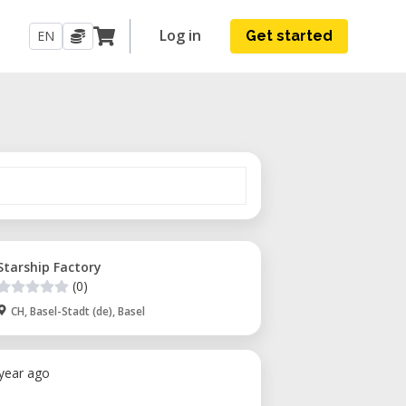
Log in
EN
Get started
Starship Factory
(0)
CH, Basel-Stadt (de), Basel
 year ago