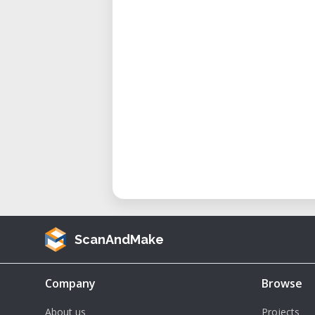
• Zielgruppe: Designer, Juweliere
Technische Daten
• Bauraum: ca. 104 x 75 x 203 mm
• Schichtauflösung: bis zu 10 Mik
• Lichtquelle: 1080p-HD-Beamer (m
• Materialien: Spezielle lichte
Schmuck, B9R-5-Grey für Prototyp
• Software: B9Creator Software (ink
• Kalibrierung: Automatisch und m
• Oberflächenqualität: Sehr gl
Anwendungen
ScanAndMake
Anwendungen und Einsatzbereic
• Schmuckdesign: Feine Gravuren
Company
Browse
direkt gießbar.
• Zahntechnik: Brücken, Kronen 
About us
Projects