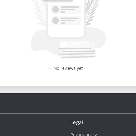
, Zahntechniker, Produktentwickler
rometer
it UV-Licht)
mpfindliche Harze (z. B. B9R-1-Red für
ing)
l. Slicing & Kalibrierung)
— No reviews yet —
anuell möglich
att – ideal für Feinguss und direkte
he
, Fassungen und filigrane Strukturen –
Legal
oder Bohrschablonen mit medizinischer
Privacy policy