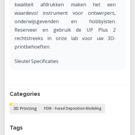
kwaliteit afdrukken maken het een
waardevol instrument voor ontwerpers,
onderwijsgevenden en hobbyisten.
Reserveer en gebruik de UP Plus 2
rechtstreeks in onze lab voor uw 3D-
printbehoeften.
Sleutel Specificaties
• Printtechnologie: Gesmolten Extrusie
Modellering (MEM)
• Bouwvolume: 140 mm (B) x 140 mm (D) x
Categories
135 mm (H)
• Laagresolutie: Kiesbaar van 150 micron
3D Printing
FDM - Fused Deposition Modeling
(0,15 mm) tot 400 micron (0,40 mm)
• Printkop: Enkele extruder met modulaire
Tags
ontwerp voor eenvoudige installatie