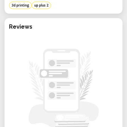
• Ondersteunde Materialen: ABS, PLA en
3d printing
up plus 2
diverse composiet filamenten
• Connectiviteit: USB-interface voor naadloze
bediening
Reviews
• Afmetingen: 245 mm (B) x 350 mm (H) x 260
mm (D)
• Gewicht: 5 kg (11 lbs)
Voor een uitgebreide overzicht, bezoek de
pagina van de fabrikant.
Toepassingen en Gebruiksgevallen
De UP Plus 2 is veelzijdig en geschikt voor
diverse toepassingen, waaronder:
• Prototyping: Ontwikkel functionele
prototypes voor productontwerp en testen.
• Onderwijs: Versterk leerervaringen in
STEM-velden door middel van praktische