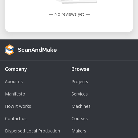
anderen Kreativen und Gestalter*innen.
Kosteneffizient:
Keine
— No reviews yet —
Anschaffungskosten – Sie zahlen nur für
die tatsächliche Nutzungszeit.
Technisch einwandfrei:
Unsere Geräte
sind regelmäßig gewartet und in
ScanAndMake
perfektem Zustand für den sofortigen
Einsatz.
Company
Browse
Kurzüberblick
About us
Projects
Gerät:
HPC480 Heat Transfer Press
Manifesto
Services
Kategorie:
Transferpresse /
How it works
Machines
Thermopresse
Contact us
Courses
Verfügbarkeit:
Nur zur Nutzung vor Ort
– bitte kontaktieren Sie uns für eine
Dispersed Local Production
Makers
Buchung