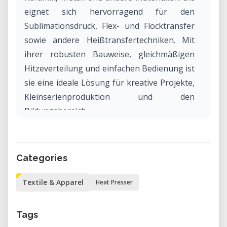
eignet sich hervorragend für den
Sublimationsdruck, Flex- und Flocktransfer
sowie andere Heißtransfertechniken. Mit
ihrer robusten Bauweise, gleichmäßigen
Hitzeverteilung und einfachen Bedienung ist
sie eine ideale Lösung für kreative Projekte,
Kleinserienproduktion und den
Bildungsbereich.
Warum die Heat Transfer Press
HPC480 in unserem Labor mieten?
Categories
Durch die Miete der HPC480 Transferpresse
Textile & Apparel
Heat Presser
in unserem Labor erhalten Sie Zugang zu
professioneller Drucktechnik, ohne in teure
Geräte investieren zu müssen. Ob Sie erste
Tags
Schritte im Textildruck machen oder ein