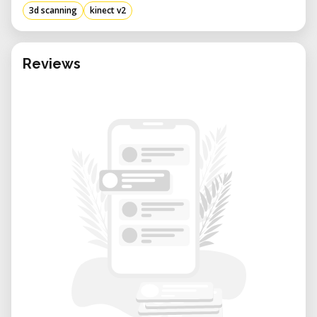
3d scanning
kinect v2
package compact. Il utilise la technologie de
vol de temps infrarouge (IR) pour capturer
des données de profondeur en haute
Reviews
résolution et prend en charge le suivi de
mouvement corporel complet pour jusqu'à
six personnes. Il se connecte à un PC via USB
3.0 (avec un adaptateur et une alimentation
électrique nécessaires) et est compatible
avec le SDK Kinect 2.0. Bien qu'il ait été
initialement conçu pour les jeux, le Kinect V2
est reconnu comme une solution de scan 3D
à faible coût pour l'analyse de mouvement,
la reconnaissance de gestes et la
modélisation 3D.
Applications et cas d'utilisation