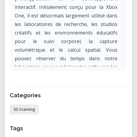
interactif. Initialement conçu pour la Xbox
One, il est désormais largement utilisé dans
les laboratoires de recherche, les studios
créatifs et les environnements éducatifs
pour le suivi corporel, la capture
volumétrique et le calcul spatial. Vous
pouvez réserver du temps dans notre
laboratoire pour expérimenter cette caméra
de détection de profondeur dans un
environnement professionnel.
Categories
Qu'est-ce que le Kinect V2 3D
Scanner ?
3D Scanning
Le Kinect V2 est un dispositif de détection de
mouvement qui fonctionne comme une
Tags
caméra de profondeur et RGB dans un