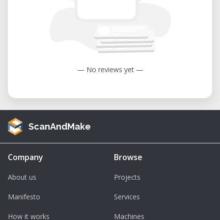
— No reviews yet —
ScanAndMake
Company
Browse
About us
Projects
Manifesto
Services
How it works
Machines