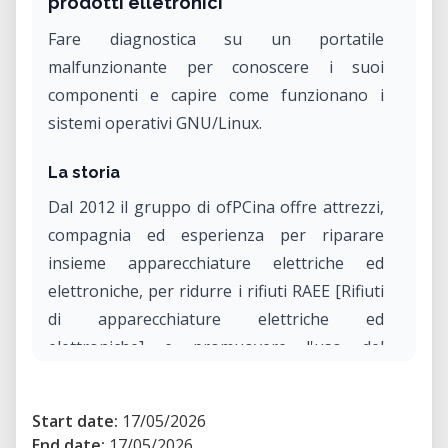
prodotti elletronici
Fare diagnostica su un portatile
malfunzionante per conoscere i suoi
componenti e capire come funzionano i
sistemi operativi GNU/Linux.
La storia
Dal 2012 il gruppo di ofPCina offre attrezzi,
compagnia ed esperienza per riparare
insieme apparecchiature elettriche ed
elettroniche, per ridurre i rifiuti RAEE [Rifiuti
di apparecchiature elettriche ed
elettroniche] e promuovere l'uso del
software libero.
Start date:
17/05/2026
Si fa autodiagnostica insieme e si dà una
End date:
17/05/2026