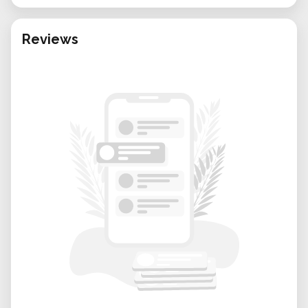
nella distribuzione preferita (Ubuntu,
Mint, Debian, openSUSE, Fedora, ecc.)
Reviews
Diagnostica e risoluzione di problemi
hardware
Assistenza per backup dei dati
Diagnostica e risoluzione di problemi
software
Consulenza sulla sostituzione di
programmi proprietari con software
libero
Valutazione della possibilità di
aggiornare o cambiare il sistema
operativo Android dal proprio
smartphone (www.lineageos.org)