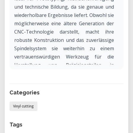
und technische Bildung, da sie genaue und
wiederholbare Ergebnisse liefert. Obwohl sie
möglicherweise eine ältere Generation der
CNC-Technologie darstellt, macht ihre
robuste Konstruktion und das zuverlässige
Spindelsystem sie weiterhin zu einem
vertrauenswürdigen Werkzeug für die
Herstellung von Präzisionsteilen in
Ingenieur- und Designkontexten.
Warum die Bengal BN-60 in unserem
Categories
Labor mieten?
Vinyl cutting
Das Mieten der Bengal BN-60 in unserem
Labor bietet Zugang zu einer soliden,
industriellen CNC-Maschine ohne die Kosten
Tags
und Komplexität des Besitzes. Sie eignet sich