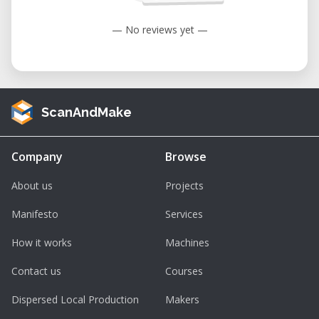
Kollaborative Umgebung:
Arbeiten Sie
Seite an Seite mit Ingenieuren,
— No reviews yet —
Studierenden und Machern, die
fortschrittliche Fertigungstechniken
erkunden.
Keine Wartungssorgen:
Die BN-60 wird
ScanAndMake
in perfektem Betriebszustand gehalten,
kalibriert und gereinigt zwischen den
Company
Browse
Sitzungen.
About us
Projects
Kosteneffizientes Prototyping:
Eine
großartige Alternative zur Auslagerung
Manifesto
Services
der Bearbeitung oder Investition in
How it works
Machines
eigene CNC-Geräte.
Contact us
Courses
Kurzübersicht
Dispersed Local Production
Makers
Maschinenname:
Bengal BN-60