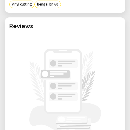
vinyl cutting
bengal bn 60
besonders gut für Nutzer, die praktische
Erfahrung mit CNC-Fräsen oder die
Herstellung kleiner Chargen funktionaler
Reviews
Komponenten benötigen.
Hauptvorteile des Mietens in unserem
Labor:
Erfahrener Support vor Ort:
Unsere
erfahrenen Techniker stehen zur
Verfügung, um bei CAM-Einrichtung,
Fixierung und Maschinenbetrieb zu
helfen.
Flexibles Buchen:
Reservieren Sie die
BN-60 für genau die Zeit, die Ihr Projekt
erfordert.