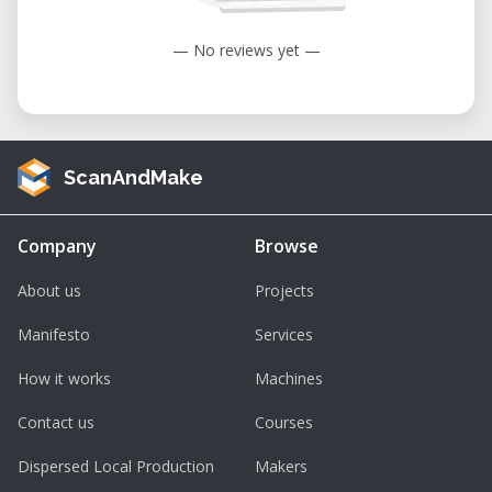
Kollaborative Umgebung:
Arbeiten Sie
Seite an Seite mit anderen Fachleuten
— No reviews yet —
und Enthusiasten in einer
unterstützenden Umgebung.
Kosteneffizient:
Vermeiden Sie die
erheblichen Investitionen beim Kauf
ScanAndMake
einer CNC-Maschine durch
bedarfsgerechtes Mieten.
Company
Browse
Gut gewartete Geräte:
Unsere
About us
Projects
Maschinen werden regelmäßig
gewartet, um optimale Leistung und
Manifesto
Services
Zuverlässigkeit sicherzustellen.
How it works
Machines
Kurzübersicht
Contact us
Courses
Maschinenname:
PFK 1607 PX
Dispersed Local Production
Makers
Hersteller:
BZT Maschinenbau GmbH