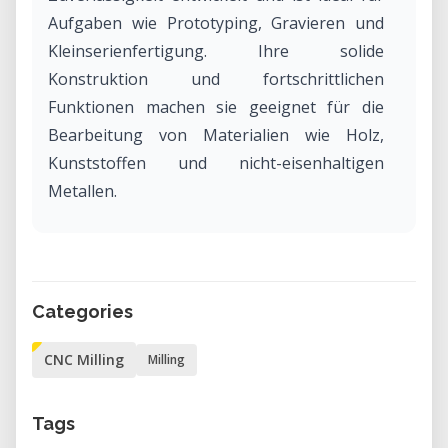
Aufgaben wie Prototyping, Gravieren und
Kleinserienfertigung. Ihre solide
Konstruktion und fortschrittlichen
Funktionen machen sie geeignet für die
Bearbeitung von Materialien wie Holz,
Kunststoffen und nicht-eisenhaltigen
Metallen.
Warum die PFK 1607 PX in unserem
Labor mieten?
Das Mieten der PFK 1607 PX über unser
Categories
Labor bietet Zugang zu professionellen
CNC Milling
Milling
CNC-Fräsekapazitäten ohne die
Verpflichtungen des Besitzes. Ob Sie
Prototypen entwickeln, benutzerdefinierte
Tags
Komponenten erstellen oder