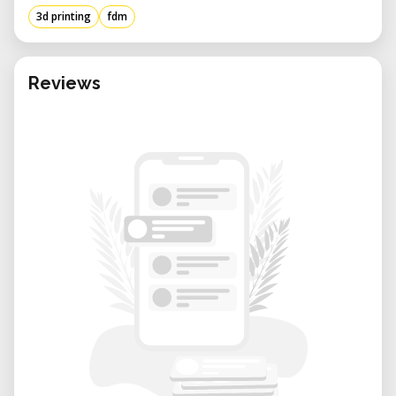
bekommst du Zugang zu dieser
3d printing
fdm
einzigartigen Technologie in einer
professionell betreuten Umgebung.
Deine Vorteile bei der Miete in unserem
Reviews
Labor:
• Fachkundige Betreuung: Unser Team
begleitet dich bei der Einrichtung,
Materialwahl, Extrusionskontrolle und
Druckoptimierung.
• Flexible Nutzung: Buche das System
projektbasiert – stunden-, tage- oder
wochenweise.
• Innovationsraum: Arbeite Seite an Seite mit
Designer:innen, Forscher:innen und
Maker:innen an der Schnittstelle von
Recycling, Design und Technik.