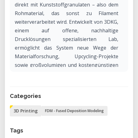
direkt mit Kunststoffgranulaten – also dem
Rohmaterial, das sonst zu Filament
weiterverarbeitet wird. Entwickelt von 3DKG,
einem auf offene, nachhaltige
Drucklösungen spezialisierten Lab,
ermöglicht das System neue Wege der
Materialforschung, Upcycling-Projekte
sowie großvolumigen und kostengünstigen
3D-Druck mit recycelten Kunststoffen.
Warum das 3DKG Granulab in unserem
Categories
Labor mieten?
Das Granulab ist keine Standardmaschine –
3D Printing
FDM - Fused Deposition Modeling
es ist ein forschungsorientiertes Werkzeug,
das sich an experimentierfreudige
Tags
Anwender:innen richtet. In unserem Lab