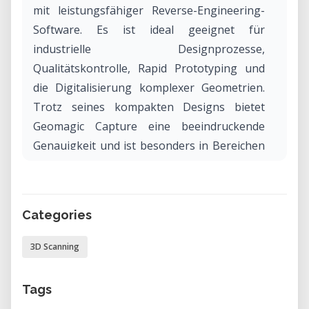
mit leistungsfähiger Reverse-Engineering-
Software. Es ist ideal geeignet für
industrielle Designprozesse,
Qualitätskontrolle, Rapid Prototyping und
die Digitalisierung komplexer Geometrien.
Trotz seines kompakten Designs bietet
Geomagic Capture eine beeindruckende
Genauigkeit und ist besonders in Bereichen
wie Maschinenbau, Fertigung,
Denkmalpflege oder Produktentwicklung
gefragt.
Categories
Warum Geomagic Capture in unserem Labor
3D Scanning
mieten?
Durch das Mieten von Geomagic Capture in
Tags
unserem Labor erhalten Sie Zugang zu