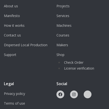
About us
Projects
Produktdesigner:innen, Archäolog:innen,
Forscher:innen und Entwickler:innen
Manifesto
Services
Technische Spezifikationen
How it works
Machines
• Scangenauigkeit: Bis zu 0,060 mm
Contact us
Courses
• Scanbereich: ca. 124 x 120 mm (Einzelscan),
Dispersed Local Production
Makers
erweiterbar durch Mehrfachscans
• Technologie: Strukturiertes Blaulicht
Support
Shop
• Erfassungsrate: 985.000 Punkte pro
Check Order
Sekunde
License verification
• Softwareintegration: Geomagic Design X,
Geomagic Control, Geomagic Wrap
Legal
Social
• Exportformate: STL, OBJ, IGES, STEP, u. v. m.
• Anschluss: USB 2.0
Privacy policy
• Kompatibilität: Windows-PCs mit Geomagic
Terms of use
Software