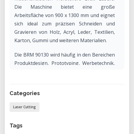
Die Maschine bietet eine große
Arbeitsfläche von 900 x 1300 mm und eignet
sich ideal zum präzisen Schneiden und
Gravieren von Holz, Acryl, Leder, Textilien,
Karton, Gummi und weiteren Materialien.
Die BRM 90130 wird häufig in den Bereichen
Produktdesign, Prototyping, Werbetechnik,
industrielle Fertigung, Kunst und Ausbildung
eingesetzt.
Categories
Warum eine BRM 90130 mieten?
Die Miete einer BRM 90130 ermöglicht den
Laser Cutting
Zugang zu moderner Lasertechnologie
ohne hohe Anschaffungs- oder
Tags
Wartungskosten. Besonders geeignet für