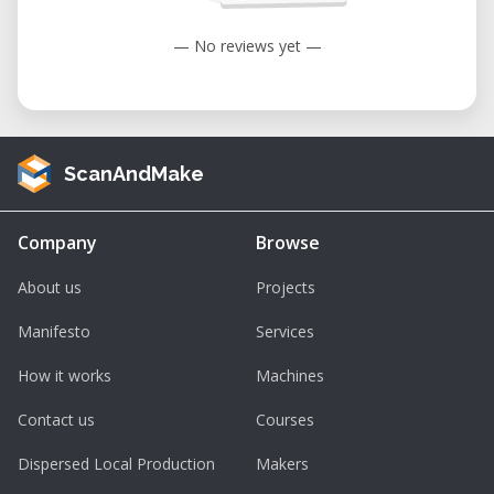
Bildungseinrichtungen
— No reviews yet —
Technische Daten der BRM 90130
Arbeitsbereich:
900 x 1300 mm
Laserquelle:
CO₂-Laser, luftgekühlt
ScanAndMake
Laserleistung:
100 bis 150 Watt je nach
Modell
Company
Browse
Auflösung:
Bis zu 1000 DPI
About us
Projects
Maximale Schnittstärke:
Ca. 15 bis 20
mm materialabhängig
Manifesto
Services
Bewegungssystem:
Hochpräzise
How it works
Machines
Schrittmotoren
Contact us
Courses
Unterstützte Materialien:
Holz, Acryl,
Leder, Textilien, Karton, Gummi und
Dispersed Local Production
Makers
beschichtete Metalle