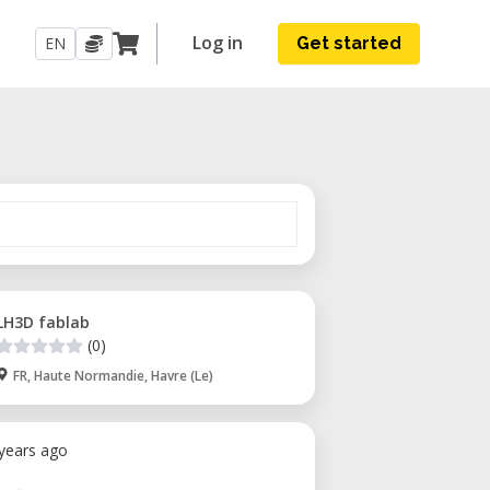
Log in
EN
Get started
LH3D fablab
(0)
FR, Haute Normandie, Havre (Le)
 years ago