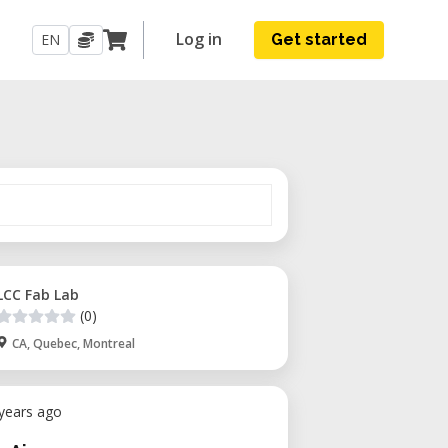
Log in
EN
Get started
LCC Fab Lab
(0)
CA, Quebec, Montreal
 years ago