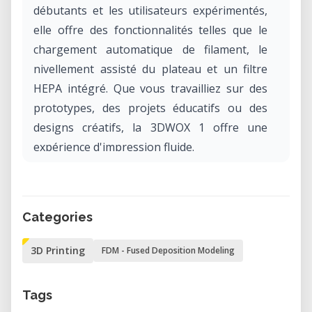
débutants et les utilisateurs expérimentés,
elle offre des fonctionnalités telles que le
chargement automatique de filament, le
nivellement assisté du plateau et un filtre
HEPA intégré. Que vous travailliez sur des
prototypes, des projets éducatifs ou des
designs créatifs, la 3DWOX 1 offre une
expérience d'impression fluide.
Réservez et utilisez la Sindoh 3DWOX 1
directement dans notre laboratoire pour
votre prochain projet.
Categories
Qu'est-ce que la Sindoh 3DWOX 1 ?
3D Printing
FDM - Fused Deposition Modeling
La Sindoh 3DWOX 1 est une imprimante 3D
à extrudeuse unique utilisant la technologie
Tags
de Fused Filament Fabrication (FFF).