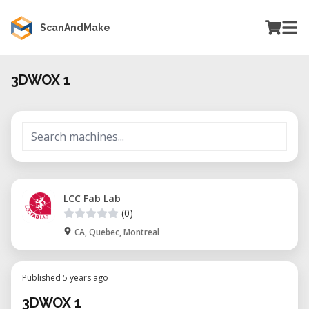
ScanAndMake
3DWOX 1
LCC Fab Lab
(0)
CA, Quebec, Montreal
Published 5 years ago
3DWOX 1