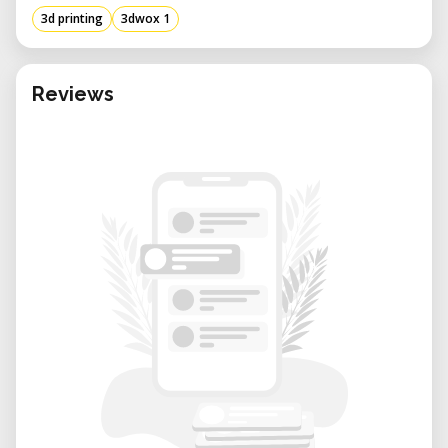
Fabriquée par Sindoh, une entreprise sud-
3d printing
3dwox 1
coréenne réputée pour ses solutions
d'impression innovantes, la 3DWOX 1 est
conçue pour fournir des impressions
Reviews
cohérentes et précises avec un minimum de
configuration.
Spécifications Techniques
• Technologie d'impression : Fused Filament
Fabrication (FFF)
• Volume de construction : 210 × 200 × 195
mm
• Épaisseur de couche : 0,05 – 0,40 mm
• Diamètre de la buse : 0,4 mm
• Diamètre du filament : 1,75 mm
• Matériaux supportés : PLA, ABS, ASA, PETG
(y compris les filaments tiers)