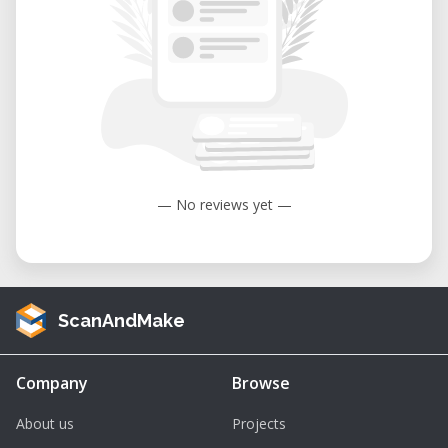
— No reviews yet —
ScanAndMake
Company
Browse
About us
Projects