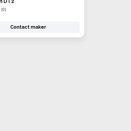
m DT2
(0)
Contact maker