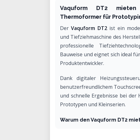
Vaquform DT2 mieten –
Thermoformer für Prototypi
Der
Vaquform DT2
ist ein mode
und Tiefziehmaschine des Herstel
professionelle Tiefziehtechn
Bauweise und eignet sich ideal fü
Produktentwickler.
Dank digitaler Heizungssteue
benutzerfreundlichem Touchscree
und schnelle Ergebnisse bei der
Prototypen und Kleinserien.
Warum den Vaquform DT2 mie
Die Miete eines Vaquform DT
Thermoforming-Technologie ohn