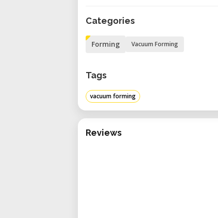
kreative Projekte, Produkte
Categories
Kleinserienfertigung.
Forming
Vacuum Forming
Flexible Buchung:
Stundenw
buchbar
Tags
Professionelle Unterstützun
und Anwendung
vacuum forming
Kosteneffizient:
Profession
Investition nutzen
Reviews
Innovatives Umfeld:
Arbeiten 
Regelmäßig gewartet:
Optima
Technische Daten des Vaqufo
Maximale Formfläche:
330 x 
Maximale Formtiefe:
200 mm