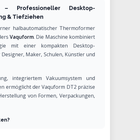
 Professioneller Desktop-
ng & Tiefziehen
rner halbautomatischer Thermoformer
lers
Vaquform
. Die Maschine kombiniert
ologie mit einer kompakten Desktop-
r Designer, Maker, Schulen, Künstler und
rung, integriertem Vakuumsystem und
n ermöglicht der Vaquform DT2 präzise
 Herstellung von Formen, Verpackungen,
ten?
2 bietet Zugang zu professioneller
e hohe Anschaffungskosten. Ideal für