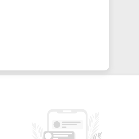
ntwicklung, Rapid Prototyping und
eise, täglich oder projektbezogen
g:
Hilfe bei Materialwahl, Einrichtung
elle Tiefziehmaschine ohne hohe
mit Designern, Entwicklern und Makern
l geprüfte und einsatzbereite Maschine
rm DT2
250 mm