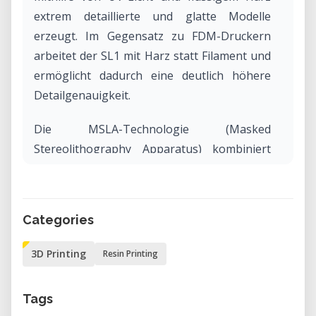
extrem detaillierte und glatte Modelle
erzeugt. Im Gegensatz zu FDM-Druckern
arbeitet der SL1 mit Harz statt Filament und
ermöglicht dadurch eine deutlich höhere
Detailgenauigkeit.
Die MSLA-Technologie (Masked
Stereolithography Apparatus) kombiniert
hohe Druckqualität mit
Benutzerfreundlichkeit und eignet sich
besonders für Prototyping, Produktdesign,
Categories
Schmuckherstellung und technische
Anwendungen.
3D Printing
Resin Printing
Warum den PRUSA SL1 im Labor mieten?
Tags
Die Miete eines PRUSA SL1 ermöglicht