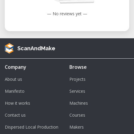
Technische Daten des PRUSA SL1
— No reviews yet —
Technologie:
MSLA (UV-LED + LCD
Maskierung)
Bauraum:
120 × 68 × 150 mm
ScanAndMake
Schichtauflösung:
0,025 – 0,1 mm
Materialien:
UV-härtende Harze (Resins)
Company
Browse
Software:
PrusaSlicer (SLA-Modus)
About us
Projects
Kalibrierung:
Automatische Plattform-
Ausrichtung
Manifesto
Services
Netzwerk:
WLAN und LAN
How it works
Machines
Belichtung:
Monochromes LCD für
Contact us
Courses
schnelle Druckzeiten
Dispersed Local Production
Makers
Anwendungsbereiche