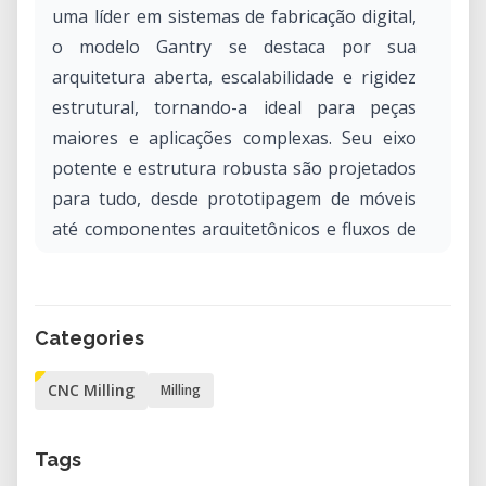
uma líder em sistemas de fabricação digital,
o modelo Gantry se destaca por sua
arquitetura aberta, escalabilidade e rigidez
estrutural, tornando-a ideal para peças
maiores e aplicações complexas. Seu eixo
potente e estrutura robusta são projetados
para tudo, desde prototipagem de móveis
até componentes arquitetônicos e fluxos de
trabalho de fabricação avançados.
Por que alugar a ShopBot Gantry em nosso
Categories
laboratório?
Alugar a ShopBot Gantry CNC em nosso
CNC Milling
Milling
laboratório oferece acesso a um sistema de
fabricação digital de alta performance
Tags
projetado para precisão e produtividade.