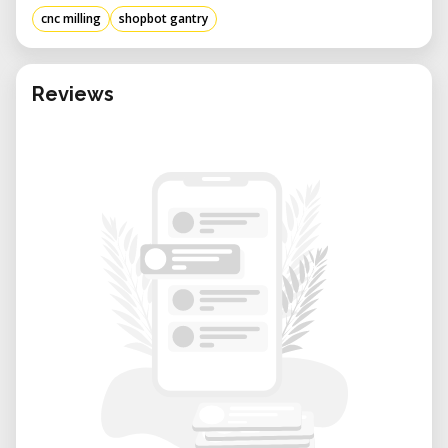
Seja você prototipando peças grandes,
cnc milling
shopbot gantry
experimentando com processos sustractivos
ou produzindo painéis intrincados, essa
máquina oferece resultados consistentes de
Reviews
qualidade industrial.
Vantagens de alugar em nosso laboratório:
• Suporte especializado: Nossa equipe
experiente pode ajudar com a configuração
de arquivos, geração de trajetórias de
ferramentas, seleção de brocas e operação
segura.
• Reserva flexível: Reserve a máquina com
base em seu cronograma—ideal para
projetos de curto prazo ou produções
únicas.
• Ambiente colaborativo: Trabalhe ao lado de