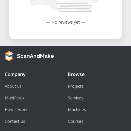
Schneidstrom: 15 bis 40 A
Maximale Blechstärke: 12 mm (Stahl)
— No reviews yet —
Drehmaschine
Spitzenweite: 1.000 mm
Spitzenhöhe: 165 mm
ScanAndMake
Max. Umlaufdurchmesser: 330 mm
Company
Browse
Fräsmaschine
Tischgröße: 800 x 240 mm
About us
Projects
Ausladung: 285 mm
Manifesto
Services
Motorleistung bis 1.500 W
How it works
Machines
Metallbandsäge
Contact us
Courses
Schnittleistung rund Ø 90°: 170 mm