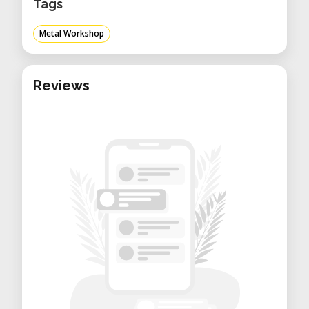
Tags
Verfahrweg: 400 x 300 x 380 mm
Automatischer 12-fach
Metal Workshop
Werkzeugwechsler
Vielseitiges Fräsen und Bearbeiten
Reviews
von Metallteilen
Schweißtechnik
MIG/MAG-Schweißgerät Stahlwerk
MIG 270 ST IGBT (bis 270 A):
Kombigerät MIG/MAG & MMA
WIG-Schweißgerät Stahlwerk
AC/DC WIG 200 (bis 200 A):
Kombigerät WIG & MMA
Plasmaschneider
Modell Güde GPS-E 40 A.2