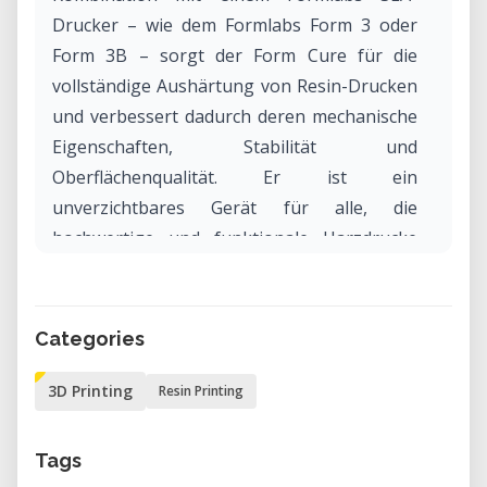
Drucker – wie dem Formlabs Form 3 oder
Form 3B – sorgt der Form Cure für die
vollständige Aushärtung von Resin-Drucken
und verbessert dadurch deren mechanische
Eigenschaften, Stabilität und
Oberflächenqualität. Er ist ein
unverzichtbares Gerät für alle, die
hochwertige und funktionale Harzdrucke
produzieren möchten.
Warum den Formlabs Form Cure in
Categories
unserem Labor mieten?
3D Printing
Resin Printing
Die Miete des Formlabs Form Cure in
unserem Labor ermöglicht dir den Zugang
zu professioneller
Tags
Nachhärtungstechnologie – flexibel,