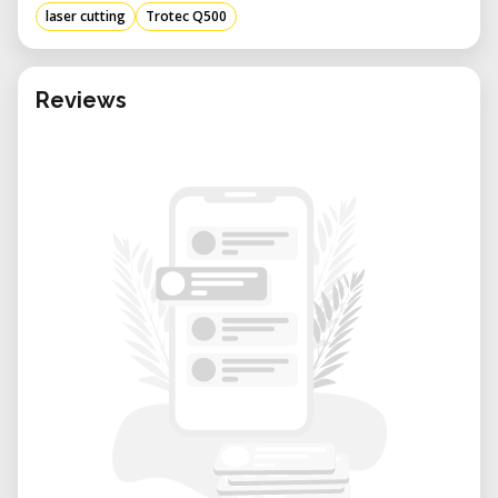
laser cutting
Trotec Q500
Investitionsrisiko. Ob Einzelprojekt,
Kleinserie oder kreative Experimente: Du
erhältst Zugang zu einer professionell
Reviews
gewarteten Maschine in einem
unterstützenden Umfeld.
Vorteile der Miete in unserem Labor:
Fachkundige Betreuung:
Unsere
geschulten Mitarbeitenden stehen dir
bei Einrichtung, Bedienung und
Materialwahl zur Seite.
Flexible Buchungszeiten:
Reserviere
den Lasercutter ganz nach deinem
Projektzeitplan.
Inspirierende Community:
Arbeite Seite