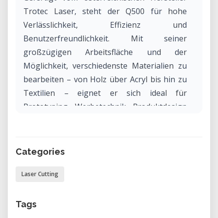
Trotec Laser, steht der Q500 für hohe
Verlässlichkeit, Effizienz und
Benutzerfreundlichkeit. Mit seiner
großzügigen Arbeitsfläche und der
Möglichkeit, verschiedenste Materialien zu
bearbeiten – von Holz über Acryl bis hin zu
Textilien – eignet er sich ideal für
Prototyping, Werbetechnik, Produktdesign
und viele weitere Einsatzgebiete.
Warum den Trotec Q500 in unserem
Categories
Labor mieten?
Laser Cutting
Die Miete des Trotec Q500 in unserem
Labor ermöglicht es dir, modernste
Lasertechnologie flexibel und
Tags
kosteneffizient zu nutzen – ohne