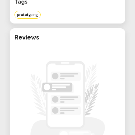
Mobile vous aide à concrétiser vos
Tags
projets grâce à une expertise pointue et
prototyping
un service sur mesure. Débutez votre
projet dès aujourd’hui en nous
contactant au 819-800-6340 poste 1 ou
Reviews
par courriel à
contact@leprolab.com
.