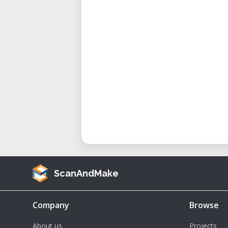
ScanAndMake
Company
Browse
About us
Projects