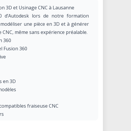
ion 3D et Usinage CNC à Lausanne
60 d’Autodesk lors de notre formation
modéliser une pièce en 3D et à générer
se CNC, même sans expérience préalable.
n 360
iel Fusion 360
ive
es en 3D
modèles
e compatibles fraiseuse CNC
rs
te formation est accessible aux débutants