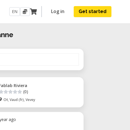
Log in
EN
Get started
anne
Fablab Riviera
(0)
CH, Vaud (fr), Vevey
 year ago