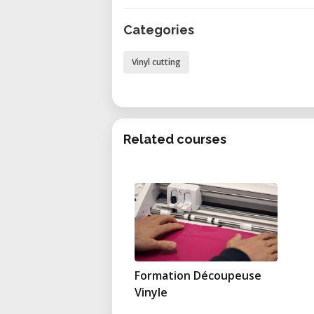
Avantages de la location dans notr
Categories
• Accompagnement d'experts : Bén
la configuration, l'utilisation et la
Vinyl cutting
• Accès flexible : Réservez l’appa
sans engagement à long terme.
• Espace collaboratif : Travaill
avec d'autres professionnels et cr
Related courses
• Équipement toujours en parf
régulièrement entretenu et calibr
• Solution économique : Louez s
initial élevé.
Aperçu rapide
• Modèle : Silhouette Cameo 3
Formation Découpeuse
• Type : Plotter de découpe numér
Vinyle
• Marque : Silhouette