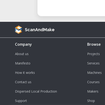
• Création de design personnali
accessoires et des objets décoratif
• Découpe pour l'artisanat : Réalis
des cartes de vœux ou des décorat
ScanAndMake
• Personnalisation de produits : F
des panneaux et bien d’autres obj
Company
Browse
• Prototypage rapide : Créez de
matériaux divers.
About us
Projects
• Éducation et ateliers créatifs :
Manifesto
Services
pour apprendre la découpe numér
How it works
Machines
Considérations et avantages
• Précision et qualité de coupe :
Contact us
Courses
offre des découpes nettes et détail
Dispersed Local Production
Makers
• Polyvalence des matériaux : C
Support
Shop
matériaux fins et moyens.