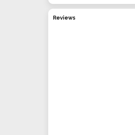
• Disponible : Location sur place
pour réserver
Reviews
• Idéal pour : Artistes, designers, 
Spécifications techniques
• Dimensions de découpe : 30,5 cm 
• Résolution de découpe : 0,1 mm
• Type de coupe : Lame rotative et
• Connectivité : USB et Bluetooth
• Compatibilité logiciels : Silhouet
• Type de matériaux compatibles : V
plus encore
• Vitesse de découpe : Jusqu’à 30 
• Support d'outils : Compatible 
marquage
Applications et cas d’utilisation