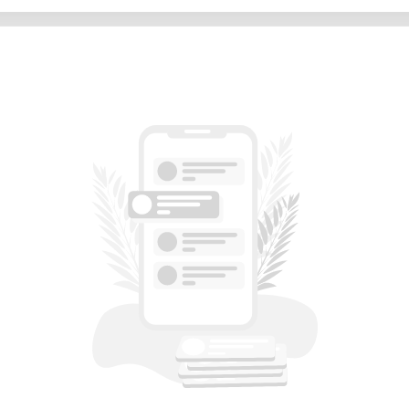
 uniquement – contactez notre laboratoire
créateurs et petites entreprises
x 30,5 cm (12” x 12”)
 coupe par friction
te Studio™
inyle, papier, tissu, cuir, caoutchouc, et
cm/s
avec une gamme d’outils de coupe et de