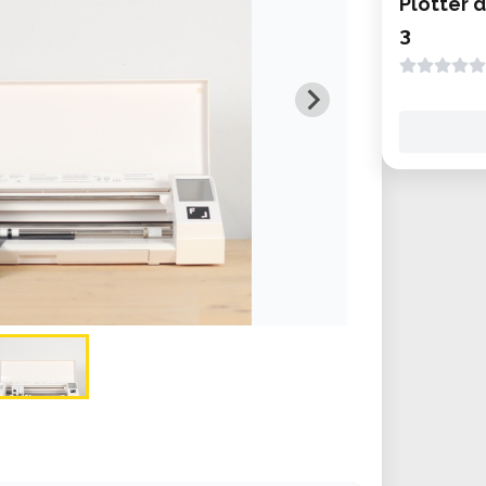
Plotter 
3