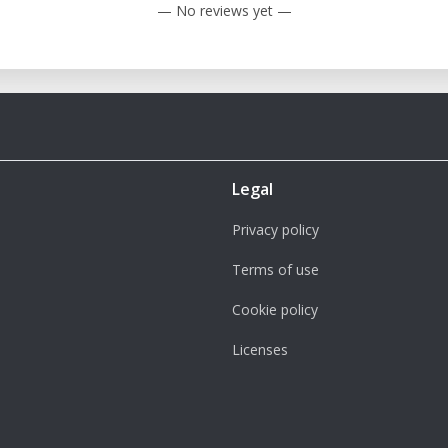
— No reviews yet —
sé : Personnalisez des vêtements, des
s.
ez des projets d'artisanat variés, tels que
ions.
abriquez des autocollants, des étiquettes,
ets personnalisés.
Legal
s maquettes ou des prototypes avec des
Privacy policy
 Utilisé dans des environnements éducatifs
Terms of use
ique.
Cookie policy
 Grâce à sa haute résolution, le Cameo 3
Licenses
lées.
apable de découper une large gamme de