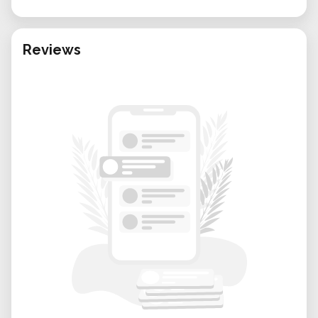
polyvalente pour divers matériaux et
projets.
Reviews
Pourquoi suivre cette formation ?
La formation vous permet de maîtriser la
prise en main complète de la fraiseuse CNC,
indispensable pour travailler en toute
sécurité et efficacité. Vous apprendrez à
utiliser Mach3, un logiciel reconnu pour
piloter les fraiseuses CNC, avec des étapes
claires pour la préparation, le réglage et
l’usinage.
Informations
Détail: Information
Tarif: 40 CHF
Durée: 1h30