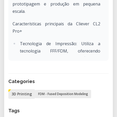
prototipagem e produção em pequena
escala.
Características principais da Cliever CL2
Pro+
Tecnologia de Impressão: Utiliza a
tecnologia FFF/FDM, oferecendo
qualidade de impressão confiável e
consistente.
Volume de Construção: Possui uma área
de construção de 300 mm (C) x 230 mm
Categories
(L) x 450 mm (A), acomodando
3D Printing
FDM - Fused Deposition Modeling
impressões maiores e projetos
complexos.
Tags
Cabeça de Impressão Única: Equipada