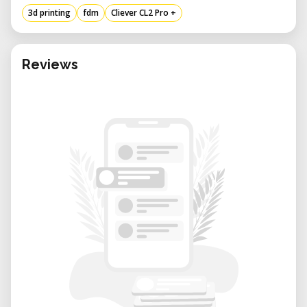
com um extrusor, simplificando o
3d printing
fdm
Cliever CL2 Pro +
processo de impressão e manutenção.
Mesa de Vidro Aquecida: Inclui uma
Reviews
plataforma de vidro aquecida,
melhorando a aderência das impressões
e reduzindo a deformação.
Software Amigável: Compatível com o
software Cliever Studio, operando em
Windows 7 e superior.
Impressão Autônoma: Oferece
conectividade USB e cartão SD para
operação independente sem a
necessidade de um computador.
Especificações técnicas