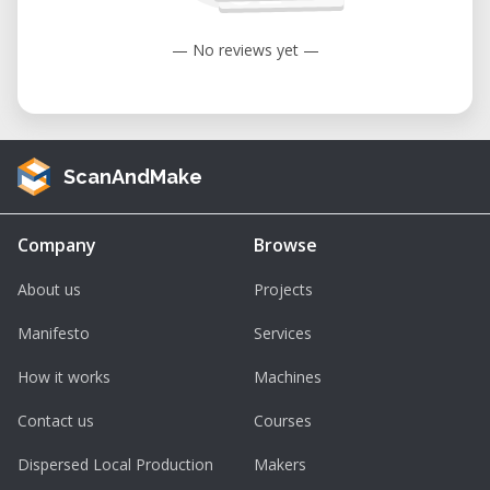
Dimensões da Máquina: 510 mm (C) x
440 mm (L) x 790 mm (A).
— No reviews yet —
Peso: Peso líquido de 34 kg; peso bruto
de 39 kg.
Alimentação: Comutação automática
entre 127V e 220V.
ScanAndMake
Consumo de Energia: 360W.
Materiais Suportados: Filamento PLA de
Company
Browse
1,75 mm.
About us
Projects
Diâmetro do Bico: 0,4 mm.
Manifesto
Services
Resolução de Camada: Ajustável de 0,1
mm a 0,3 mm.
How it works
Machines
Tolerância Dimensional: ±0,2 mm.
Contact us
Courses
Temperatura de Operação: 15°C a 30°C.
Dispersed Local Production
Makers
Benefícios do uso da Cliever CL2 Pro+