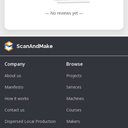
Prototypage rapide et validation de
— No reviews yet —
concepts
Développement de produits
Maquettes d'architecture et de design
Pièces techniques et prototypes
ScanAndMake
fonctionnels
Recherche, enseignement et formation
Company
Browse
Projets de fabrication numérique et
About us
Projects
makers
Manifesto
Services
Pourquoi choisir l'Ultimaker 2+ ?
How it works
Machines
L'Ultimaker 2+ combine précision, rapidité et
Contact us
Courses
fiabilité dans un format compact. Compatible
avec une large gamme de matériaux et
Dispersed Local Production
Makers
dotée d'une interface conviviale, elle