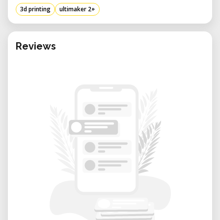
3d printing
ultimaker 2+
Caractéristiques techniques
Technologie d'impression :
FDM (Fused
Reviews
Deposition Modeling)
Volume d'impression :
223 × 223 × 205
mm
Résolution des couches :
jusqu'à 20 μm
Vitesse d'impression :
jusqu'à 300 mm/s
Buse standard :
0,4 mm (buses
interchangeables disponibles)
Matériaux compatibles :
PLA, ABS, CPE,
TPU, Nylon et autres filaments de 2,85
mm
Applications