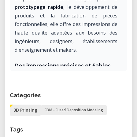
prototypage rapide
, le développement de
produits et la fabrication de pièces
fonctionnelles, elle offre des impressions de
haute qualité adaptées aux besoins des
ingénieurs, designers, établissements
d'enseignement et makers.
Des impressions précises et fiables
Grâce à sa tête d'impression optimisée et à
ses buses interchangeables, l'Ultimaker 2+
permet de produire des modèles détaillés,
Categories
des prototypes fonctionnels et des pièces
3D Printing
FDM - Fused Deposition Modeling
techniques avec une excellente qualité de
surface. Son écosystème logiciel intuitif
facilite la préparation et le lancement des
Tags
impressions.