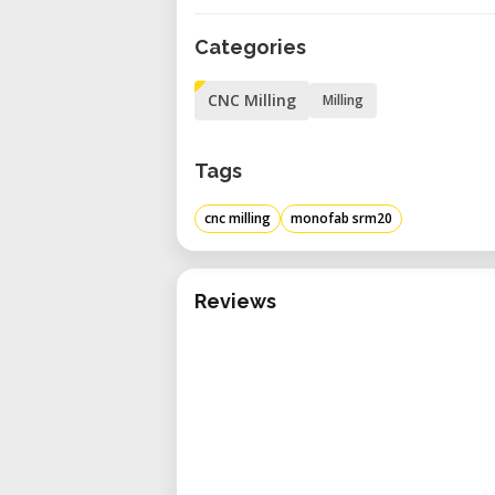
• Prototipado: Crear prototipos
Categories
acrílico y cera para modelar.
• Proyectos educativos: Enseñ
CNC Milling
Milling
entorno práctico.
• Diseño de productos: Desarro
Tags
producción en masa.
• Fresado de PCB: Fabricar placa
cnc milling
monofab srm20
electrónicos.
• Diseño de joyería: Fresar 
personalizadas.
Reviews
Consideraciones y ventajas
Antes de reservar, tenga en cu
beneficios:
• Alta precisión: Resultados det
0,000998594 mm/paso.