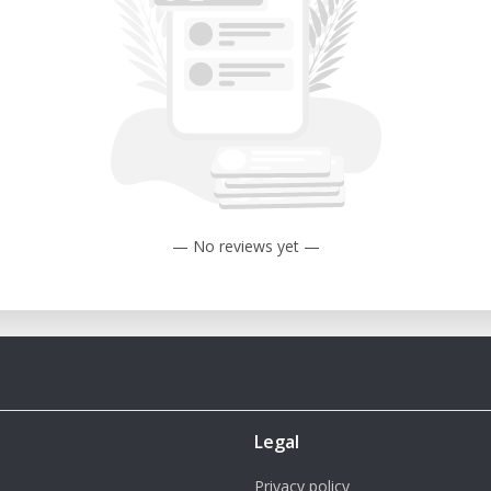
 sencilla mediante el controlador VPanel.
s: Fresado de diversos materiales no
a para modelar.
espacios reducidos como escritorios o
stema inteligente que detiene la operación
— No reviews yet —
ara modelar, madera química, espuma,
PCB
3.2 mm (X) x 152.4 mm (Y) x 60.5 mm (Z)
 x 156.6 mm (Y)
 2 kg
Legal
 380
Privacy policy