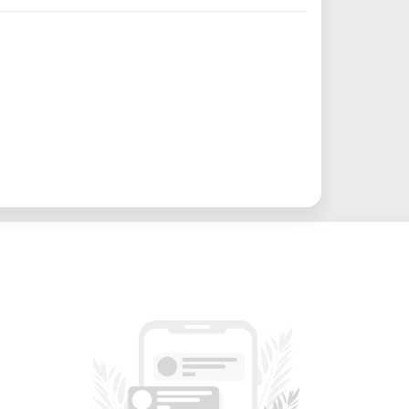
 funcionales con materiales como ABS,
ar conceptos de mecanizado CNC en un
llar y probar componentes antes de la
s de circuitos impresos para proyectos
modelos en cera para fundir piezas
enta las siguientes características y
allados con una resolución mecánica de