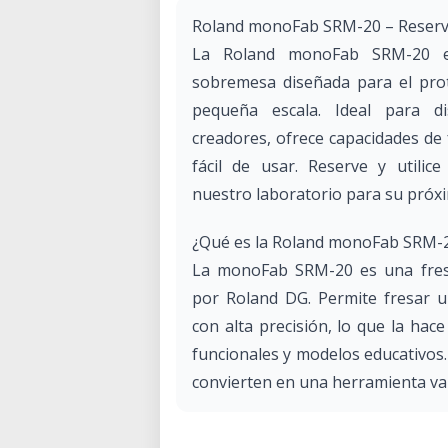
Roland monoFab SRM-20 – Reserva
La Roland monoFab SRM-20 e
sobremesa diseñada para el proto
pequeña escala. Ideal para di
creadores, ofrece capacidades de
fácil de usar. Reserve y utili
nuestro laboratorio para su próx
¿Qué es la Roland monoFab SRM-
La monoFab SRM-20 es una fres
por Roland DG. Permite fresar u
con alta precisión, lo que la hac
funcionales y modelos educativos.
convierten en una herramienta vali
Aplicaciones y casos de uso
La Roland monoFab SRM-20 es versá