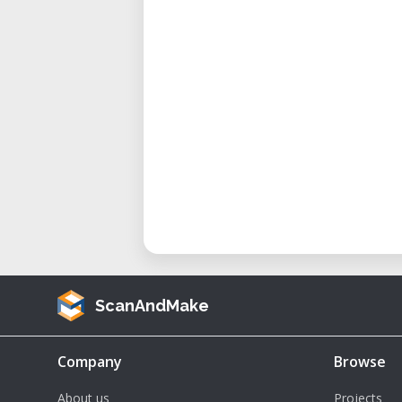
• Interfaz fácil de usar: Operación
• Compatibilidad con materiale
metálicos como ABS, acrílico y cer
• Tamaño compacto: Ideal para 
aulas.
• Características de seguridad: Si
al abrir la cubierta.
Especificaciones técnicas
• Modelo: SRM-20
• Materiales fresables: Cera p
acrílico, poliacetato, ABS, placas 
• Recorridos operativos X, Y, Z: 20
ScanAndMake
• Tamaño de la mesa: 232.2 mm (X)
• Peso máximo del material: Hasta
Company
Browse
• Motor del husillo: Motor CC tipo
About us
Projects