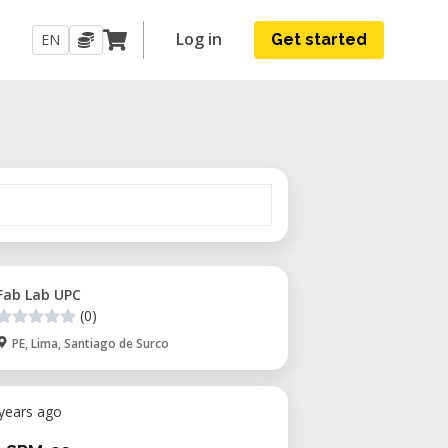
Log in
EN
Get started
Fab Lab UPC
(0)
PE, Lima, Santiago de Surco
 years ago