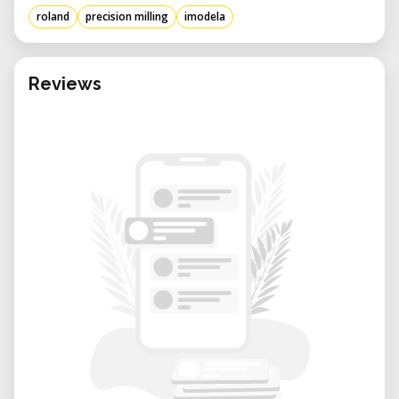
de diseño dedicado de Roland. Esta
roland
precision milling
imodela
fresadora de escritorio es ampliamente
utilizada en laboratorios de fabricación
digital, espacios de makers y entornos
Reviews
educativos debido a su precisión y facilidad
de uso.
Especificaciones clave:
• Materiales soportados: Materiales blandos
como resinas, tableros de modelado, madera
balsa, laminado de PCB y plásticos.
• Movimientos (X, Y, Z): 86 x 55 x 26 mm (3,39
x 2,17 x 1,02 pulgadas).
• Tamaño de la mesa: 86 x 55 mm (3,39 x 2,17
pulgadas).
• Peso máximo del material: 200 g (0,4 lb).
• Sistema de accionamiento: Motor de paso.