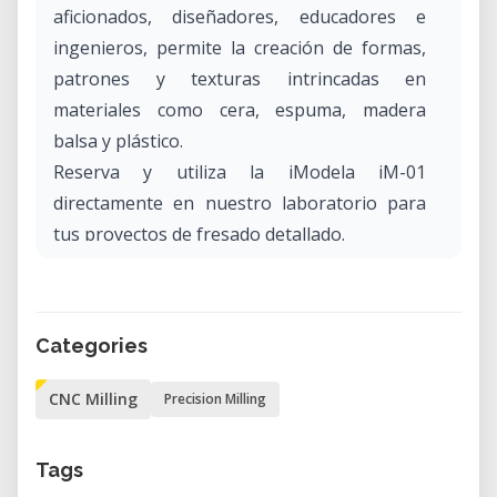
aficionados, diseñadores, educadores e
ingenieros, permite la creación de formas,
patrones y texturas intrincadas en
materiales como cera, espuma, madera
balsa y plástico.
Reserva y utiliza la iModela iM-01
directamente en nuestro laboratorio para
tus proyectos de fresado detallado.
¿Qué es la Roland iModela iM-01?
La Roland iModela iM-01 es una fresadora
Categories
CNC portátil y miniaturizada que permite a
los usuarios producir objetos detallados en
CNC Milling
Precision Milling
dos y tres dimensiones. Se conecta sin
problemas a un ordenador a través de USB y
Tags
funciona con iModela Creator, el software