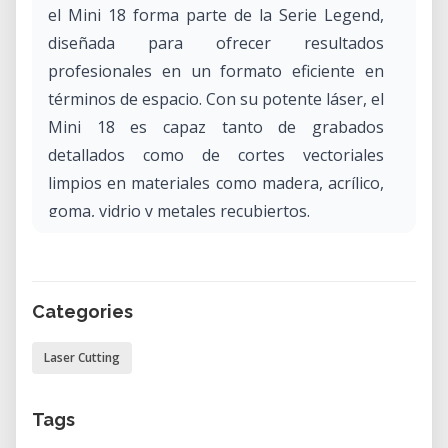
el Mini 18 forma parte de la Serie Legend,
diseñada para ofrecer resultados
profesionales en un formato eficiente en
términos de espacio. Con su potente láser, el
Mini 18 es capaz tanto de grabados
detallados como de cortes vectoriales
limpios en materiales como madera, acrílico,
goma, vidrio y metales recubiertos.
¿Por qué alquilar la Epilog Laser Legend
Mini 18 en nuestro laboratorio?
Categories
La Epilog Mini 18 es una herramienta
versátil para diseñadores, ingenieros,
Laser Cutting
educadores y artistas que buscan un sistema
láser confiable para proyectos de pequeña a
Tags
mediana escala. Alquilarla a través de