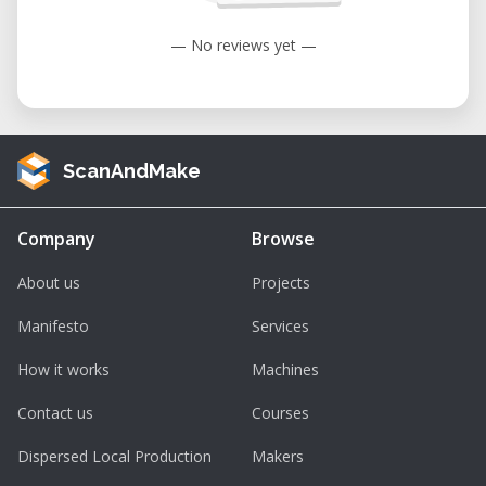
• Sin molestias de mantenimiento: La
— No reviews yet —
máquina se mantiene en condiciones
óptimas a través de un servicio profesional
regular.
• Costo eficiente: Ideal para proyectos a
ScanAndMake
corto plazo o ocasionales donde comprar no
es práctico.
Company
Browse
Resumen rápido
About us
Projects
• Nombre de la máquina: Epilog Laser
Legend Mini 18
Manifesto
Services
• Marca: Epilog Laser
How it works
Machines
• Tipo: Grabadora y cortadora láser CO₂ de
Contact us
Courses
escritorio
• Acceso: Solo uso en el lugar — reserve
Dispersed Local Production
Makers
directamente a través de nuestro