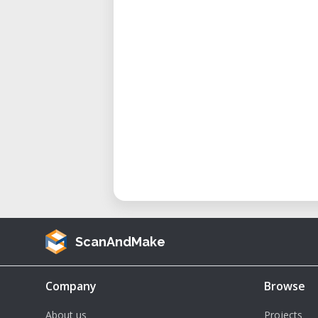
Volumen de impresión: Ø1000 
Diámetros de boquilla: Comp
mm.
Resolución de capa: Va desde
de 2 mm) hasta un máximo de 
Velocidad de impresión: Hasta
Velocidad de desplazamiento:
Temperatura del hotend: Máxi
Temperatura de la cámara: Má
Dimensiones: 2150 mm (L) x 23
Peso: Aproximadamente 250 k
ScanAndMake
Beneficios del uso de la Delta W
Company
Browse
Producción a gran escala: El
About us
Projects