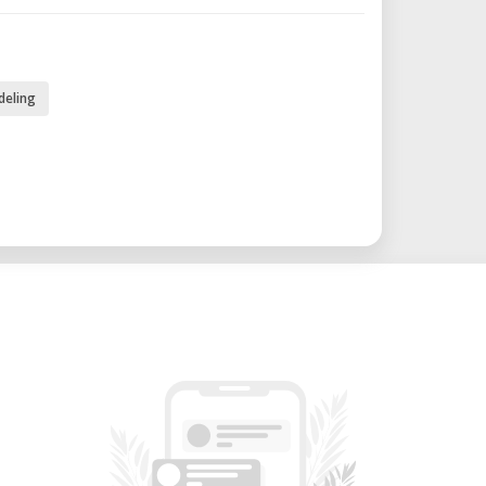
tilizando una boquilla de 5 mm, lo que
a gran escala.
corpora el sistema FIRECAP, que permite
deling
asta 150°C para asegurar una adhesión
perficial al usar materiales técnicos y
: Presenta una pantalla táctil TFT de 7"
junto con opciones de conectividad Wi-Fi,
 fluida en diversos flujos de trabajo.
ados: Equipada con vidrio de seguridad
ermoacústico, frenos neumáticos para
 integrada para monitoreo remoto y