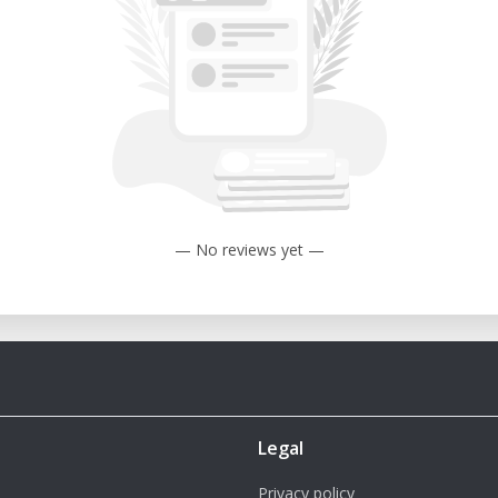
mm x 1000 mm de altura.
atible con boquillas de 2 mm, 3 mm y 5
 un mínimo de 0.5 mm (con una boquilla
2.5 mm (con una boquilla de 5 mm).
 100 mm/s.
 Hasta 200 mm/s.
— No reviews yet —
ma de 350°C.
xima de 150°C.
50 mm (A) x 3050 mm (A).
g.
ASP 3MT
Legal
 volumen de construcción generoso y la
Privacy policy