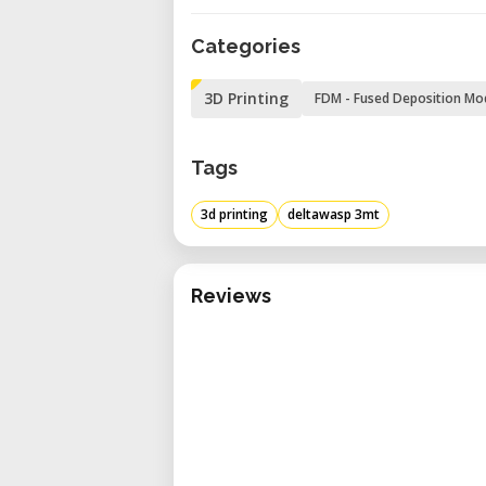
máxima de 3.8 kg/h con ABS u
Categories
facilita la impresión eficiente 
Gestión térmica avanzada: In
3D Printing
FDM - Fused Deposition Mo
temperaturas de cámara de h
óptima de capas y calidad su
Tags
reciclados.
Interfaz de usuario intuitiva
3d printing
deltawasp 3mt
para una operación intuitiva, 
LAN y USB para una integración
Reviews
Seguridad y monitoreo mejor
laminado para aislamiento t
estabilidad y una cámara
grabación de timelapse.
Especificaciones técnicas