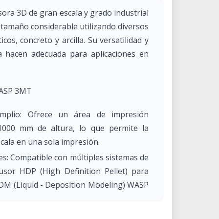
ra 3D de gran escala y grado industrial
 tamaño considerable utilizando diversos
cos, concreto y arcilla. Su versatilidad y
a hacen adecuada para aplicaciones en
 WASP 3MT
mplio: Ofrece un área de impresión
000 mm de altura, lo que permite la
cala en una sola impresión.
es: Compatible con múltiples sistemas de
rusor HDP (High Definition Pellet) para
LDM (Liquid - Deposition Modeling) WASP
 y arcilla.
 El extrusor HDP alcanza una producción