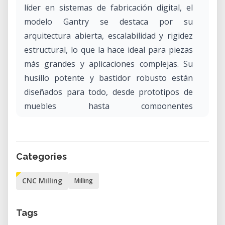
líder en sistemas de fabricación digital, el
modelo Gantry se destaca por su
arquitectura abierta, escalabilidad y rigidez
estructural, lo que la hace ideal para piezas
más grandes y aplicaciones complejas. Su
husillo potente y bastidor robusto están
diseñados para todo, desde prototipos de
muebles hasta componentes
arquitectónicos y flujos de trabajo de
fabricación avanzados.
Por qué alquilar la ShopBot Gantry en
Categories
nuestro laboratorio?
Alquilar la ShopBot Gantry CNC en nuestro
CNC Milling
Milling
laboratorio le da acceso a un sistema de
fabricación digital de alta rendimiento
Tags
diseñado para precisión y productividad. Ya