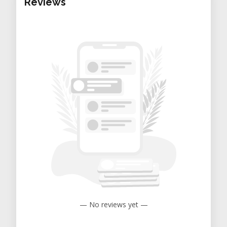
Reviews
l'assemblage de formes
géométriques en 3D.
AutoCAD :
La référence absolue en
dessin assisté par ordinateur (DAO),
incontournable pour réaliser des
plans techniques et des dessins
industriels complexes en 2D et 3D.
CorelCAD :
Solution performante et
abordable pour transformer
efficacement vos concepts
géométriques 2D en objets 3D de
haute précision.
Création Graphique Vectorielle et
— No reviews yet —
Découpe Numérique
Adobe Illustrator :
Logiciel leader