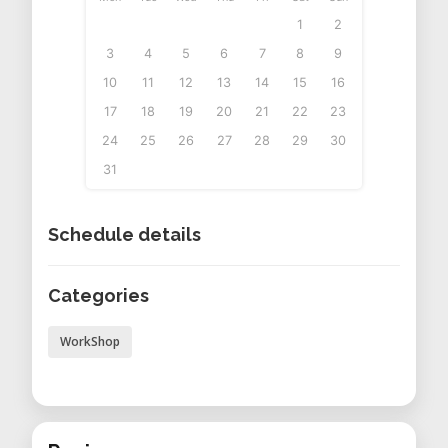
concevoir des pièces techniques et
1
2
précises grâce à un langage de
3
4
5
6
7
8
9
script simple et logique.
10
11
12
13
14
15
16
SketchUp Pro :
Logiciel intuitif
17
18
19
20
21
22
23
orienté vers l’architecture et le
24
25
26
27
28
29
30
design d'espace, parfait pour
31
s'initier à la modélisation 3D grâce à
une interface conviviale.
Schedule details
Tinkercad :
Application en ligne
accessible à tous, spécialement
Categories
conçue par Autodesk pour s'initier
de manière ludique à la modélisation
WorkShop
et à l’impression 3D.
123D Design :
Logiciel gratuit, à la
fois puissant et simple, parfaitement
adapté à la création rapide et à