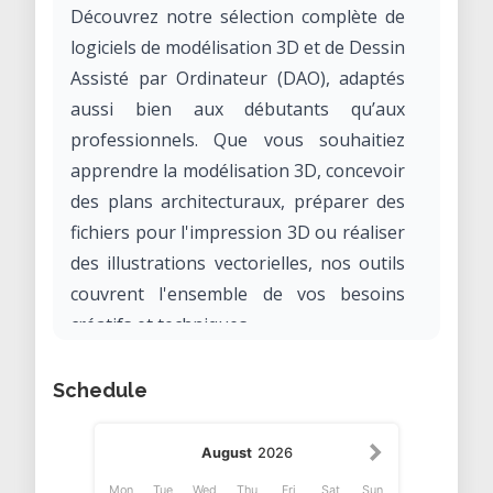
Découvrez notre sélection complète de
logiciels de modélisation 3D et de Dessin
Assisté par Ordinateur (DAO), adaptés
aussi bien aux débutants qu’aux
professionnels. Que vous souhaitiez
apprendre la modélisation 3D, concevoir
des plans architecturaux, préparer des
fichiers pour l'impression 3D ou réaliser
des illustrations vectorielles, nos outils
couvrent l'ensemble de vos besoins
créatifs et techniques.
Modélisation 3D et Conception
Schedule
Assistée par Ordinateur (CAO)
OpenSCAD :
Logiciel de modélisation
August
2026
3D paramétrique, idéal pour
Mon
Tue
Wed
Thu
Fri
Sat
Sun