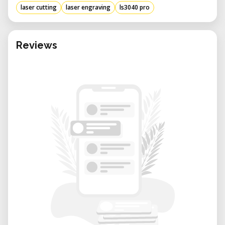
laser cutting
laser engraving
ls3040 pro
Das Mieten der LS3040 PRO in unserem
Labor bietet Ihnen direkten Zugang zu einer
zuverlässigen und hochpräzisen
Reviews
Laseranlage, ohne dass Sie hohe
Anschaffungskosten, Platzbedarf oder
Wartungsaufwand tragen müssen. Es ist die
ideale Lösung für Studierende, Künstler,
Start-ups und Entwickler, die flexible
Laserschneidkapazitäten für Einzelprojekte,
Musterfertigungen oder kleine Serien
benötigen.
Vorteile des Mietens in unserem Labor:
Technischer Support vor Ort:
Unser
erfahrenes Laborteam unterstützt Sie
bei der Vorbereitung Ihrer