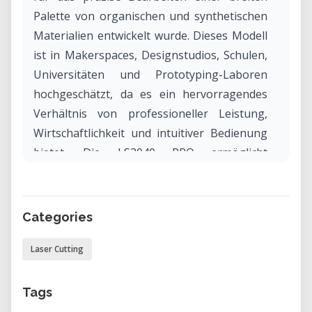
Palette von organischen und synthetischen
Materialien entwickelt wurde. Dieses Modell
ist in Makerspaces, Designstudios, Schulen,
Universitäten und Prototyping-Laboren
hochgeschätzt, da es ein hervorragendes
Verhältnis von professioneller Leistung,
Wirtschaftlichkeit und intuitiver Bedienung
bietet. Die LS3040 PRO ermöglicht
hochauflösende Rastergravuren und
saubere Vektorschnitte – von feinen Details
auf Holz oder Acryl bis hin zu individuellen
Categories
Beschilderungen, Verpackungsprototypen
und Kunstwerken.
Laser Cutting
Warum die LS3040 PRO in unserem
Tags
Labor mieten?