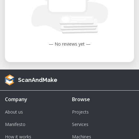
— No reviews yet —
ScanAndMake
Company
Browse
About us
Projects
Manifesto
Services
How it works
Machines