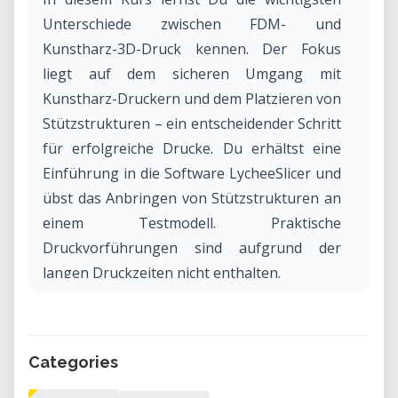
Unterschiede zwischen FDM- und
Kunstharz-3D-Druck kennen. Der Fokus
liegt auf dem sicheren Umgang mit
Kunstharz-Druckern und dem Platzieren von
Stützstrukturen – ein entscheidender Schritt
für erfolgreiche Drucke. Du erhältst eine
Einführung in die Software LycheeSlicer und
übst das Anbringen von Stützstrukturen an
einem Testmodell. Praktische
Druckvorführungen sind aufgrund der
langen Druckzeiten nicht enthalten.
Kursdetails:
• Dauer: 1,5 Stunden
• Kosten: 75 CHF (45 CHF für
Categories
Vereinsmitglieder)
• Vorkenntnisse sind nicht erforderlich, bitte