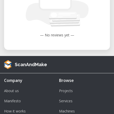
— No reviews yet —
ScanAndMake
Company
Browse
About us
Projects
Manifesto
Services
How it works
Machines