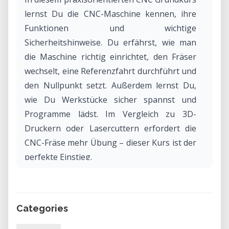
lernst Du die CNC-Maschine kennen, ihre
Funktionen und wichtige
Sicherheitshinweise. Du erfährst, wie man
die Maschine richtig einrichtet, den Fräser
wechselt, eine Referenzfahrt durchführt und
den Nullpunkt setzt. Außerdem lernst Du,
wie Du Werkstücke sicher spannst und
Programme lädst. Im Vergleich zu 3D-
Druckern oder Lasercuttern erfordert die
CNC-Fräse mehr Übung – dieser Kurs ist der
perfekte Einstieg.
Kursdetails:
• Dauer: 1,5 Stunden
• Kosten: 75 CHF (45 CHF für
Categories
Vereinsmitglieder)
• Keine Vorkenntnisse erforderlich.