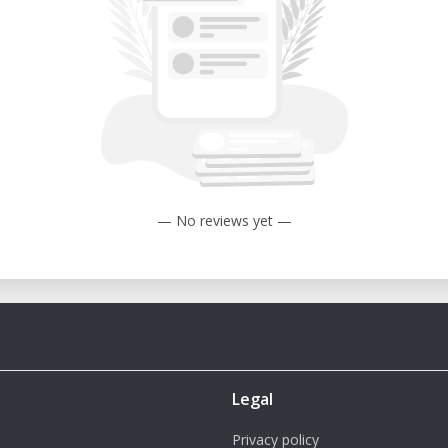
mpatibel mit Illustrator, CorelDraw etc.
ystem
g von Produktideen und Bauteilen.
f Geschenken, Werbemitteln, Schildern
eiden für Architekturmodelle oder
— No reviews yet —
 Schneiden für individuelle Werke und
lung digitaler Fertigung in Lehre und
Legal
nittkanten und feine Gravuren in hoher
Privacy policy