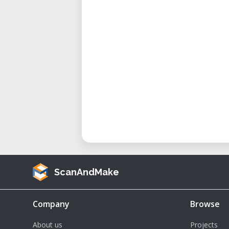
• Software: Trotec JobControl®, ko
• Kühlung: Integriertes Luftkühls
Anwendungsbereiche
• Prototyping: Schnelle Umsetzun
• Personalisierung: Gravuren au
oder Verpackungen.
• Modellbau: Präzises Schn
Designstudien.
• Kunst & Design: Gravieren und
Serienproduktion.
• Bildung & Forschung: Vermitt
ScanAndMake
Projektarbeit.
Vorteile & Überlegungen
Company
Browse
• Höchste Präzision: Saubere Sch
About us
Projects
Geschwindigkeit.