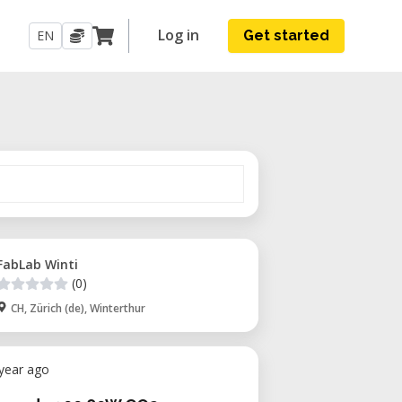
Log in
EN
Get started
FabLab Winti
(0)
CH, Zürich (de), Winterthur
 year ago