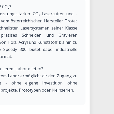
W CO₂?
eistungsstarker CO₂-Lasercutter und -
t vom österreichischen Hersteller Trotec
chnellsten Lasersystemen seiner Klasse
präzises Schneiden und Gravieren
von Holz, Acryl und Kunststoff bis hin zu
e Speedy 300 bietet dabei industrielle
ormat.
unserem Labor mieten?
rem Labor ermöglicht dir den Zugang zu
gie – ohne eigene Investition, ohne
projekte, Prototypen oder Kleinserien.
Team unterstützt dich bei Einrichtung,
.