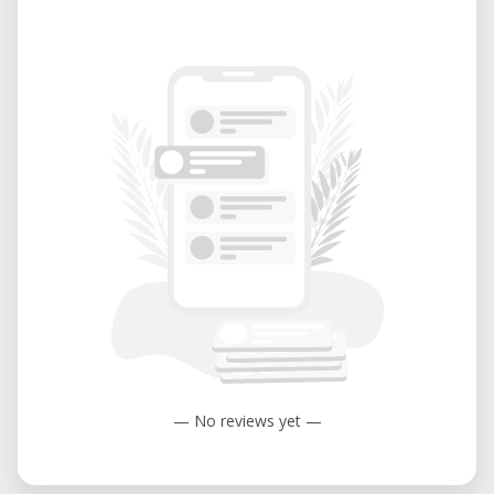
eine Zahlungsaufforderung. Die Teilnahme
ist nach Zahlungseingang garantiert. Bei
Kursausfall erfolgt eine vollständige
Rückerstattung.
Noch Fragen?
Schreibe uns eine E-Mail für weitere
Informationen zum Workshop.
Warteliste:
Kein Termin verfügbar? Melde dich
unverbindlich für die Warteliste an. Bei
genügend Anfragen setzen wir einen neuen
Termin an.
— No reviews yet —