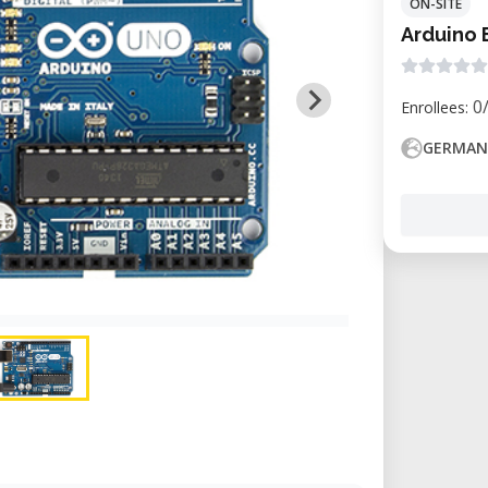
ON-SITE
Arduino 
0/
Enrollees:
GERMAN