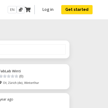
Log in
EN
Get started
FabLab Winti
(0)
CH, Zürich (de), Winterthur
 year ago