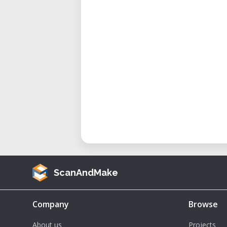
• FabLab Winti Mitglieder: CHF 170
• Nicht-Mitglieder: CHF 205.–
• Workshopleitung: Stefan Meyr
Andreas Bachmann u.a.
Nach der Anmeldung erhältst
Teilnahme ist nach Zahlungseing
eine vollständige Rückerstattung.
Noch Fragen?
Schreib uns eine E-Mail für weite
Warteliste:
Kein Termin ausgeschrieben? Trag 
Bei genügend Anfragen wird ein n
ScanAndMake
Company
Browse
About us
Projects