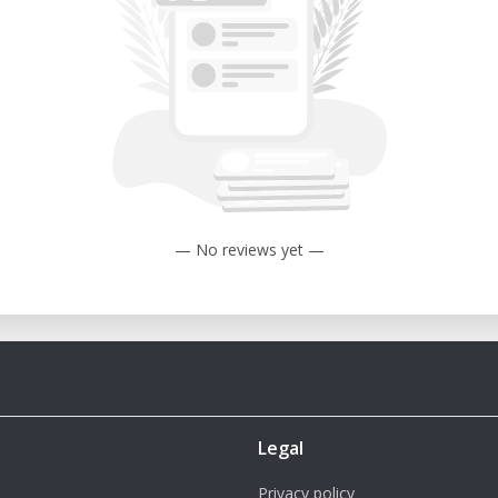
.–
e, Christian Walther, Matthias Hofer,
 du eine Zahlungsaufforderung. Die
ang gesichert. Bei Kursausfall erfolgt
— No reviews yet —
re Informationen.
dich unverbindlich in die Warteliste ein.
euer Termin organisiert.
Legal
Privacy policy