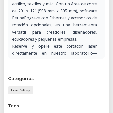
acrílico, textiles y más. Con un área de corte
de 20" x 12" (508 mm x 305 mm), software
RetinaEngrave con Ethernet y accesorios de
rotación opcionales, es una herramienta
versátil para creadores, diseñadores,
educadores y pequeñas empresas.
Reserve y opere este cortador láser
directamente en nuestro laboratorio—
perfecto para prototipado, artesanía y
producción en pequeña escala.
Categories
Especificaciones Principales
• Potencia del Láser: 40W o 45W tubo CO₂
Laser Cutting
• Área de Corte: 20" x 12" (508 mm x 305 mm)
• Capacidad de Material: Corta hasta 1/4" de
Tags
madera, acrílico y plástico; graba vidrio,