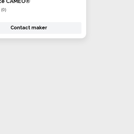
tte CAMEO®
(0)
Contact maker