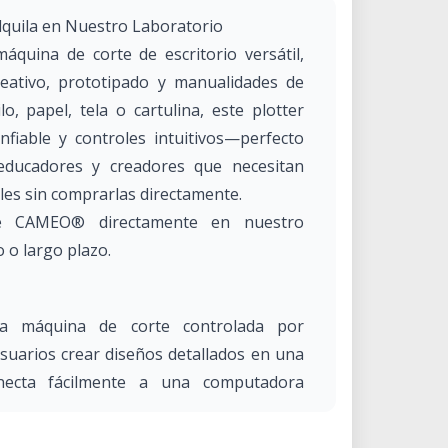
quila en Nuestro Laboratorio
uina de corte de escritorio versátil,
reativo, prototipado y manualidades de
lo, papel, tela o cartulina, este plotter
nfiable y controles intuitivos—perfecto
 educadores y creadores que necesitan
les sin comprarlas directamente.
tte CAMEO® directamente en nuestro
 o largo plazo.
a máquina de corte controlada por
uarios crear diseños detallados en una
onecta fácilmente a una computadora
nciona perfectamente con Silhouette
 dedicado. Conocida como cortadora de