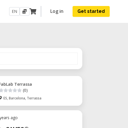
Log in
EN
Get started
FabLab Terrassa
(0)
ES, Barcelona, Terrassa
 years ago