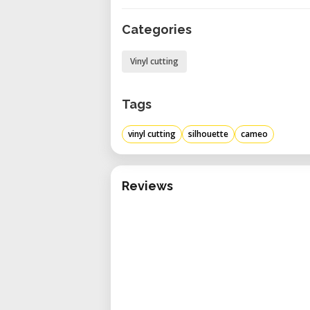
vinilo o plotter de manualidades,
Categories
laboratorios de fabricación di
académicos.
Vinyl cutting
Aplicaciones y Usos
La Silhouette CAMEO® se utiliz
Tags
técnicas. Aquí algunos ejemplos pr
vinyl cutting
silhouette
cameo
• Decalcomanías personalizadas:
ventanas, laptops y señalización.
• Decoración textil: Usa vinilo d
Reviews
camisetas, bolsas y más.
• Manualidades en papel: Crea t
elementos para scrapbooking.
• Proyectos educativos: Ideal
currículos de arte y diseño.
• Desarrollo de prototipos: Ite