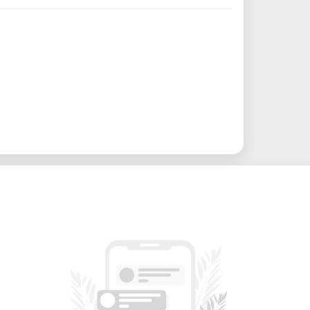
 este modelo es ampliamente utilizado en
gital, espacios creativos y entornos
a en diversas disciplinas creativas y
ácticos:
 Diseña y corta gráficos o letras para
e transferencia térmica para personalizar
arjetas personalizadas, invitaciones y
 para aulas STEAM, especialmente en
ra rápidamente etiquetas de productos,