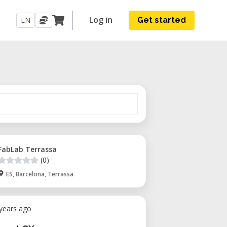
Log in
EN
Get started
FabLab Terrassa
(0)
ES, Barcelona, Terrassa
 years ago