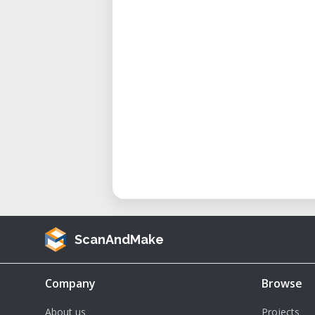
Alta precisión para mecaniza
Diseño de código abierto con
Estructura robusta y de bajo
Ideal para talleres maker, Fab
Perfecta para desarrollar pro
Fabricación CNC para proyect
La
CNC OX
es una solución ver
fiable para fabricación digital y p
personalización y precisión la c
desarrollar proyectos de ingenierí
ScanAndMake
Company
Browse
About us
Projects