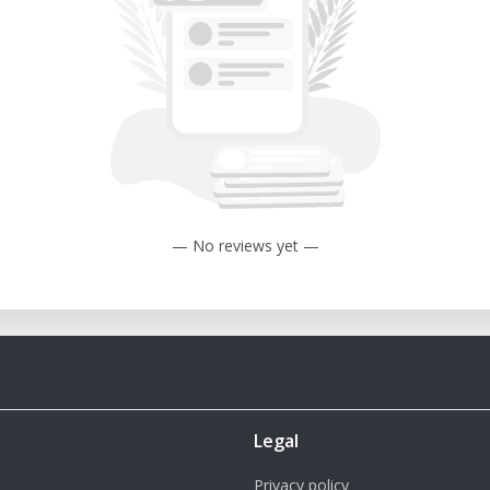
do CNC
 gran comunidad de usuarios
 mantenimiento
 Labs y centros educativos
totipos y pequeñas series de producción
os innovadores
sátil para quienes buscan una máquina
— No reviews yet —
rototipado. Su diseño abierto, facilidad de
onvierten en una herramienta ideal para
a, diseño y fabricación personalizada.
Legal
Privacy policy