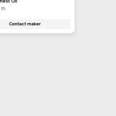
nest OX
(0)
Contact maker